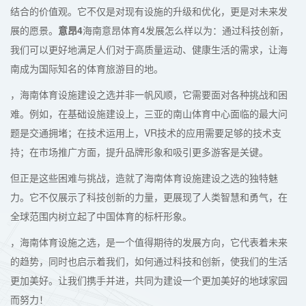
结合的价值观。它不仅是对现有设施的升级和优化，更是对未来发
展的愿景。
意昂4
海南意昂体育4发展怎么样以为：通过科技创新，
我们可以更好地满足人们对于高质量运动、健康生活的需求，让海
南成为国际知名的体育旅游目的地。
，海南体育设施建设之选并非一帆风顺，它需要面对各种挑战和困
难。例如，在基础设施建设上，三亚的南山体育中心面临的最大问
题是交通拥堵；在技术运用上，VR技术的应用需要足够的技术支
持；在市场推广方面，提升品牌形象和吸引更多游客是关键。
但正是这些困难与挑战，造就了海南体育设施建设之选的独特魅
力。它不仅展示了科技创新的力量，更展现了人类智慧和勇气，在
全球范围内树立起了中国体育的标杆形象。
，海南体育设施之选，是一个值得期待的发展方向，它代表着未来
的趋势，同时也启示着我们，如何通过科技和创新，使我们的生活
更加美好。让我们携手并进，共同为建设一个更加美好的地球家园
而努力！