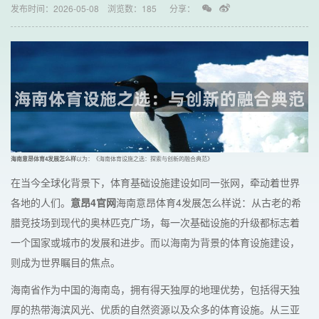
发布时间：2026-05-08
浏览数：
185
分享：
海南意昂体育4发展怎么样
以为：《海南体育设施之选：探索与创新的融合典范》
在当今全球化背景下，体育基础设施建设如同一张网，牵动着世界
各地的人们。
意昂4官网
海南意昂体育4发展怎么样说：从古老的希
腊竞技场到现代的奥林匹克广场，每一次基础设施的升级都标志着
一个国家或城市的发展和进步。而以海南为背景的体育设施建设，
则成为世界瞩目的焦点。
海南省作为中国的海南岛，拥有得天独厚的地理优势，包括得天独
厚的热带海滨风光、优质的自然资源以及众多的体育设施。从三亚