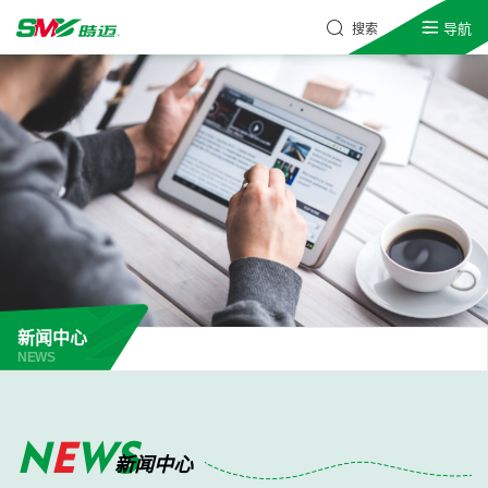
导航
搜索
新闻中心
NEWS
N
E
W
S
新闻中心