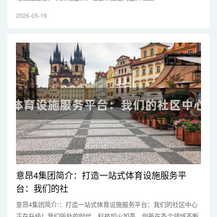
2026-05-19
意昂4集团简介：打造一站式体育设施服务平
台：我们的社
意昂4集团简介:：打造一站式体育设施服务平台：我们的社区中心
正在升级！我们所处的时代，科技如火如荼，创新在各个领域不断