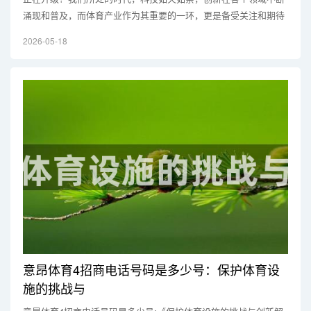
涌现和普及，而体育产业作为其重要的一环，更是备受关注和期待
2026-05-18
意昂体育4招商电话号码是多少号：保护体育设
施的挑战与