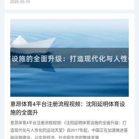
2026-05-19
意昂体育4平台注册流程视频：沈阳延明体育设
施的全面升
意昂体育4平台注册流程视频:《沈阳延明体育设施的全面升级：打
造现代化与人性化的运动天堂》自2017年起，中国正在加速推进基
础设施建设，以实现经济、社会和生态的整体发展