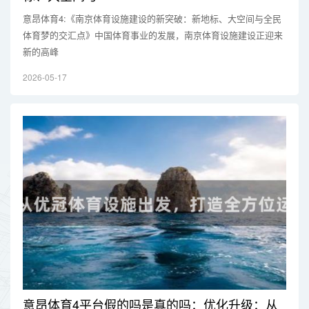
意昂体育4:《南京体育设施建设的新突破：新地标、大空间与全民
体育梦的交汇点》中国体育事业的发展，南京体育设施建设正迎来
新的高峰
2026-05-17
意昂体育4平台假的吗是真的吗：优化升级：从