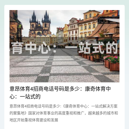
意昂体育4招商电话号码是多少：康奇体育中
心：一站式的
意昂体育4招商电话号码是多少:《康奇体育中心：一站式解决方案
的聚集地》国家对体育事业的高度重视和推广，越来越多的城市和
地区开始重视体育建设和发展