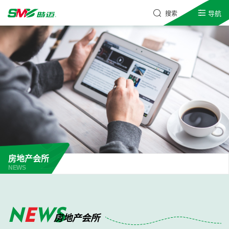
导航
搜索
房地产会所
NEWS
N
E
W
S
房地产会所