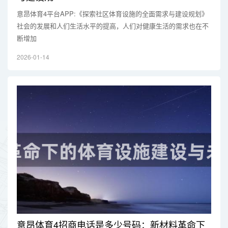
意昂体育4平台APP:《探索社区体育设施的全面需求与建设规划》
社会的发展和人们生活水平的提高，人们对健康生活的需求也在不
断增加
2026-01-14
意昂体育4招商电话是多少号码：新材料革命下